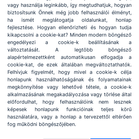
az alapítvány klaszteri vagy más
vagy használja leginkább, így megtudhatjuk, hogyan
együttműködést végezhet alapítványokkal,
biztosítsunk Önnek még jobb felhasználói élményt,
egyesületekkel
ha ismét meglátogatja oldalunkat, honlap
fejlesztése. Hogyan ellenőrizheti és hogyan tudja
kikapcsolni a cookie-kat? Minden modern böngésző
KÉRJÜK SZEMÉLYI JÖVEDELEMADÓJA 1%-ÁVAL
engedélyezi a cookie-k beállításának a
TÁMOGASSA ISKOLÁNK ALAPÍTVÁNYÁT!
változtatását. A legtöbb böngésző
alapértelmezettként automatikusan elfogadja a
cookie-kat, de ezek általában megváltoztathatók.
Felhívjuk figyelmét, hogy mivel a cookie-k célja
honlapunk használhatóságának és folyamatainak
megkönnyítése vagy lehetővé tétele, a cookie-k
alkalmazásának megakadályozása vagy törlése által
Partnereink
előfordulhat, hogy felhasználóink nem lesznek
képesek honlapunk funkcióinak teljes körű
használatára, vagy a honlap a tervezettől eltérően
fog működni böngészőjében.