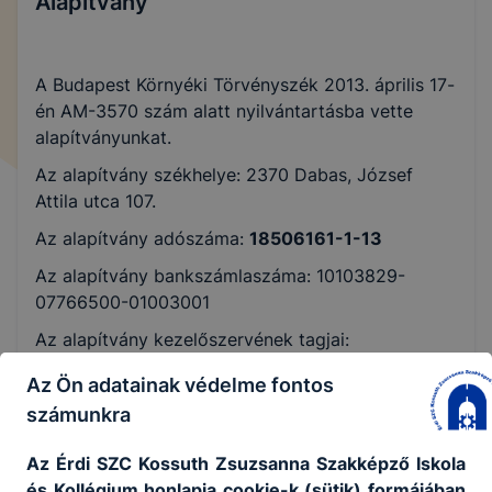
Alapítvány
A Budapest Környéki Törvényszék 2013. április 17-
én AM-3570 szám alatt nyilvántartásba vette
alapítványunkat.
Az alapítvány székhelye: 2370 Dabas, József
Attila utca 107.
Az alapítvány adószáma:
18506161-1-13
Az alapítvány bankszámlaszáma: 10103829-
07766500-01003001
Az alapítvány kezelőszervének tagjai:
Ambrus Imre Zoltán (kuratórium elnöke)
Az Ön adatainak védelme fontos
Kosztolányi Gyula
számunkra
Stégner Péter
Pálinkás János
Az Érdi SZC Kossuth Zsuzsanna Szakképző Iskola
Meitert Gáborné
és Kollégium honlapja cookie-k (sütik) formájában