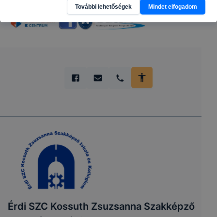
További lehetőségek
Mindet elfogadom
Érdi SZC Kossuth Zsuzsanna Szakképző