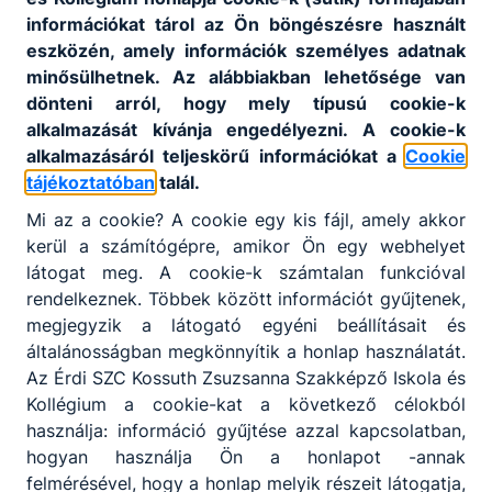
információkat tárol az Ön böngészésre használt
Az alapítvány célja:
eszközén, amely információk személyes adatnak
minősülhetnek. Az alábbiakban lehetősége van
az iskola oktatási, nevelési, kulturális és
dönteni arról, hogy mely típusú cookie-k
közművelődési tevékenységének támogatása.
alkalmazását kívánja engedélyezni. A cookie-k
kapcsolattartás, közös rendezvények és
alkalmazásáról teljeskörű információkat a
Cookie
csereprogramok támogatása a határon túli
tájékoztatóban
talál.
magyar iskolákkal
környezettudatos magatartás és egészséges
Mi az a cookie? A cookie egy kis fájl, amely akkor
életmódot népszerűsítő programok,
kerül a számítógépre, amikor Ön egy webhelyet
rendezvények szervezése, ismeretterjesztő
látogat meg. A cookie-k számtalan funkcióval
tevékenység folytatása
rendelkeznek. Többek között információt gyűjtenek,
az alapítvány publikációs lehetőségének
megjegyzik a látogató egyéni beállításait és
megteremtése
általánosságban megkönnyítik a honlap használatát.
Diák Önkormányzati iskolai tanulók, tagok
Az Érdi SZC Kossuth Zsuzsanna Szakképző Iskola és
jutalmazása, támogatása
Kollégium a cookie-kat a következő célokból
tanárok támogatása szerződés, pályázat vagy
használja: információ gyűjtése azzal kapcsolatban,
eseti támogatás formájában
hogyan használja Ön a honlapot -annak
tanárok díjazása
felmérésével, hogy a honlap melyik részeit látogatja,