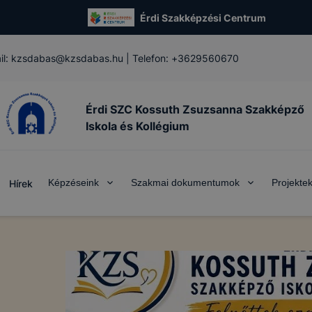
Érdi Szakképzési Centrum
-mail: kzsdabas@kzsdabas.hu | Telefon: +3629560670
Érdi SZC Kossuth Zsuzsanna Szakképző
Iskola és Kollégium
Képzéseink
Szakmai dokumentumok
Projekte
Hírek