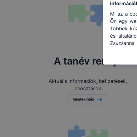
információ
Mi az a coo
Ön egy web
Többek közö
és általán
Zsuzsanna 
használja:
honlapot -
A tanév rendje
használja 
felhasznál
Hogyan ell
Aktuális információk, befizetések,
böngésző e
beosztások
böngésző a
Megtekintés
általában 
honlapunk 
tétele, a
előfordulh
teljes kör