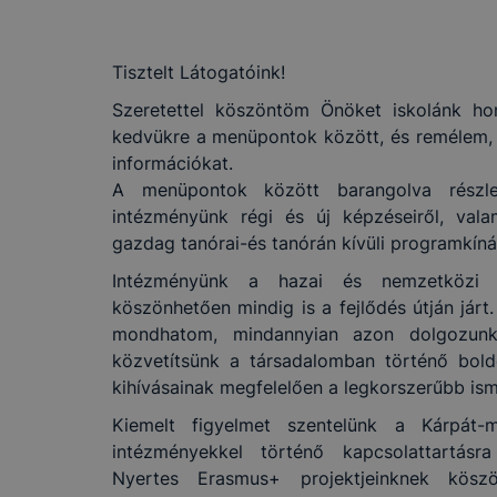
Tisztelt Látogatóink!
Szeretettel köszöntöm Önöket iskolánk ho
kedvükre a menüpontok között, és remélem, 
információkat.
A menüpontok között barangolva részlet
intézményünk régi és új képzéseiről, vala
gazdag tanórai-és tanórán kívüli programkíná
Intézményünk a hazai és nemzetközi p
köszönhetően mindig is a fejlődés útján jár
mondhatom, mindannyian azon dolgozunk,
közvetítsünk a társadalomban történő bold
kihívásainak megfelelően a legkorszerűbb ism
Kiemelt figyelmet szentelünk a Kárpá
intézményekkel történő kapcsolattartásr
Nyertes Erasmus+ projektjeinknek köszö