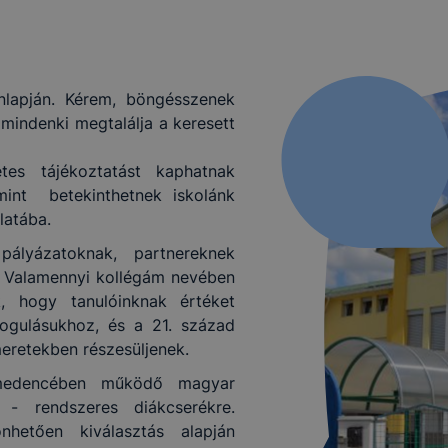
nlapján. Kérem, böngésszenek
mindenki megtalálja a keresett
es tájékoztatást kaphatnak
mint betekinthetnek iskolánk
latába.
ályázatoknak, partnereknek
t. Valamennyi kollégám nevében
 hogy tanulóinknak értéket
ogulásukhoz, és a 21. század
eretekben részesüljenek.
t-medencében működő magyar
a - rendszeres diákcserékre.
nhetően kiválasztás alapján