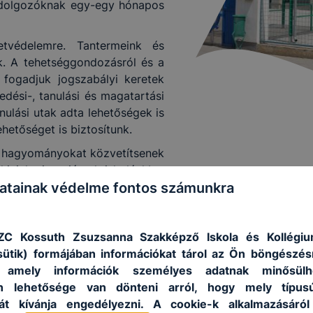
 dolgozóknak egy-egy hónapos
tvédelemre. Tantermeink és
. A tehetséggondozásról és a
 fogadjuk jogszabályi keretek
edési-, tanulási és magatartási
ulási utak adta lehetőségek is
lehetőséget is biztosítunk.
y hagyományokat közvetítsenek
kjaink visszajárnak iskolánkba.
atainak védelme fontos számunkra
évente bált is szervezünk.
ZC Kossuth Zsuzsanna Szakképző Iskola és Kollégiu
sütik) formájában információkat tárol az Ön böngészés
, amely információk személyes adatnak minősülh
an lehetősége van dönteni arról, hogy mely típus
át kívánja engedélyezni. A cookie-k alkalmazásáról