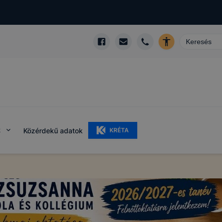
k
Közérdekű adatok
KRÉTA