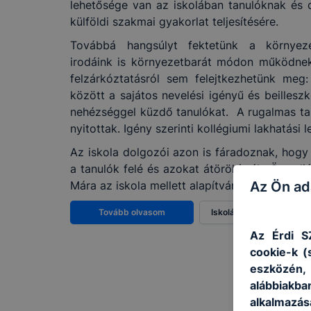
lehetősége van az iskolában tanulóknak és
külföldi szakmai gyakorlat teljesítésére.
Továbbá hangsúlyt fektetünk a környeze
irodáink is környezetbarát módon működnek
felzárkóztatásról sem felejtkezhetünk meg:
között a sajátos nevelési igényű és beilleszk
nehézséggel küzdő tanulókat. A rugalmas tan
nyitottak. Igény szerinti kollégiumi lakhatási 
Az iskola dolgozói azon is fáradoznak, hog
a tanulók felé és azokat átörökítsék. Öregdiá
Az Ön ad
Mára az iskola mellett alapítvány is működik, 
Tovább olvasom
Iskolánk története
Az Érdi S
cookie-k (
eszközén
alábbiakb
alkalmazás