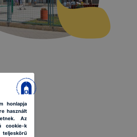
m honlapja
re használt
etnek. Az
ú cookie-k
 teljeskörű