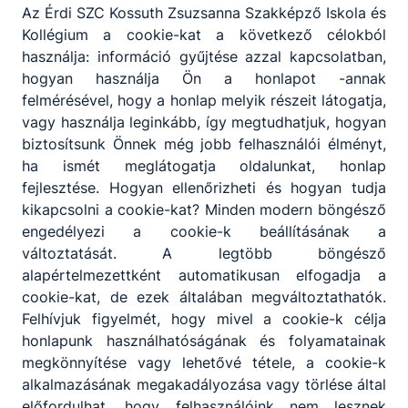
Az Érdi SZC Kossuth Zsuzsanna Szakképző Iskola és
Kollégium a cookie-kat a következő célokból
használja: információ gyűjtése azzal kapcsolatban,
hogyan használja Ön a honlapot -annak
felmérésével, hogy a honlap melyik részeit látogatja,
vagy használja leginkább, így megtudhatjuk, hogyan
biztosítsunk Önnek még jobb felhasználói élményt,
ha ismét meglátogatja oldalunkat, honlap
fejlesztése. Hogyan ellenőrizheti és hogyan tudja
Javítóvizsga 2025/2026 - os tanév
kikapcsolni a cookie-kat? Minden modern böngésző
engedélyezi a cookie-k beállításának a
A vizsgákra augusztus 25 – én kerül sor. 7:45 – re kérjük
változtatását. A legtöbb böngésző
a tanulókat, hogy érvényes fényképes igazolvánnyal,
alapértelmezettként automatikusan elfogadja a
alkalomhoz illő öltözetben jelenjenek meg az iskola
cookie-kat, de ezek általában megváltoztathatók.
aulájában.
Felhívjuk figyelmét, hogy mivel a cookie-k célja
2026. aug. 4.
Igazgatóság
honlapunk használhatóságának és folyamatainak
megkönnyítése vagy lehetővé tétele, a cookie-k
alkalmazásának megakadályozása vagy törlése által
előfordulhat, hogy felhasználóink nem lesznek