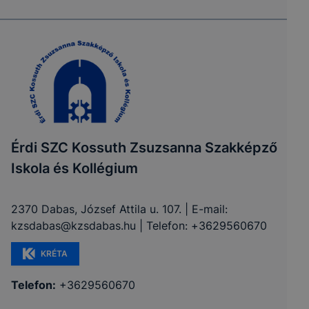
Érdi SZC Kossuth Zsuzsanna Szakképző
Iskola és Kollégium
2370 Dabas, József Attila u. 107. | E-mail:
kzsdabas@kzsdabas.hu | Telefon: +3629560670
KRÉTA
Telefon:
+3629560670