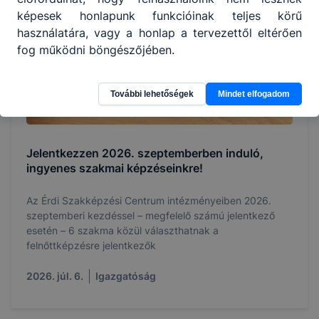
képesek honlapunk funkcióinak teljes körű
használatára, vagy a honlap a tervezettől eltérően
fog működni böngészőjében.
További lehetőségek
Mindet elfogadom
Jelentkezzen 2026. szeptemberben induló,
ingyenes szakmai képzéseinkre!
Az Érdi Szakképzési Centrum intézményeiben 2026.
szeptemberi kezdéssel – megfelelő számú jelentkező
esetén – 6 szakma közül választhatnak a
felnőttképzésre jelentkezők
2026. júl. 6.
Igazgatóság