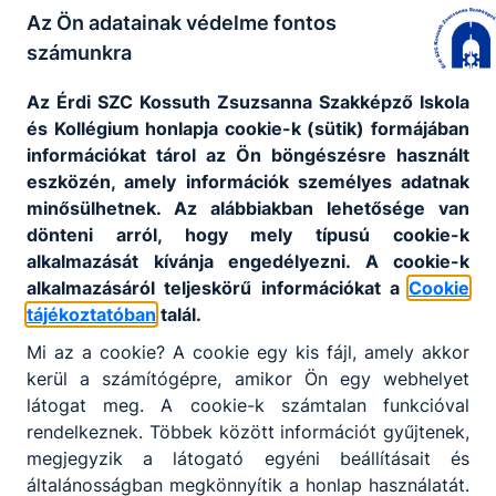
Az Ön adatainak védelme fontos
számunkra
Az Érdi SZC Kossuth Zsuzsanna Szakképző Iskola
és Kollégium honlapja cookie-k (sütik) formájában
információkat tárol az Ön böngészésre használt
eszközén, amely információk személyes adatnak
minősülhetnek. Az alábbiakban lehetősége van
ORSZÁGOS DÖNTŐIG JUTOTT A „KÁZSÉ” LÁNY
dönteni arról, hogy mely típusú cookie-k
LABDARÚGÓCSAPATA
alkalmazását kívánja engedélyezni. A cookie-k
alkalmazásáról teljeskörű információkat a
Cookie
Iskolánk évek óta részt vesz az MLSZ által szervezett
tájékoztatóban
talál.
amatőr középiskolai labdarúgó tornán, a Fair Play Cup
versenysorozatban. Intézményünk lány- és fiúcsapattal
Mi az a cookie? A cookie egy kis fájl, amely akkor
is képviselteti magát, a lánycsapat pedig az elmúlt
kerül a számítógépre, amikor Ön egy webhelyet
időszakban szép eredményekkel bizonyította
látogat meg. A cookie-k számtalan funkcióval
tehetségét, kitartását és sportszerűségét. A gödöllői
2026. aug. 4.
Igazgatóság
rendelkeznek. Többek között információt gyűjtenek,
területi versenyen a csoportmérkőzések után végül a 4.
helyen zárt.
megjegyzik a látogató egyéni beállításait és
általánosságban megkönnyítik a honlap használatát.